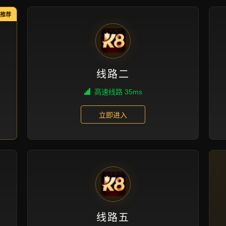
产品汇总
首页
产品汇总